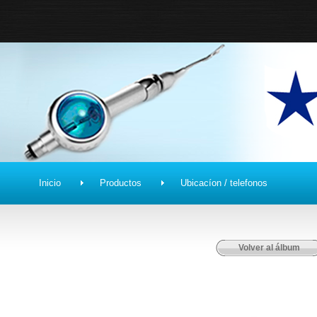
Inicio
Productos
Ubicacíon / telefonos
Volver al álbum