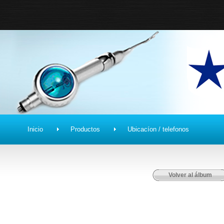
Inicio
Productos
Ubicacíon / telefonos
Volver al álbum